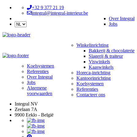
+32 9 377 21 19
integral@integral-interieur.be
Over Integral
Jobs
Winkelinrichting
Bakkerij & chocolaterie
Slagerij & traiteur
Viswinkels
Koelsystemen
Kaaswinkels
Referenties
Horeca-inrichting
Over Integral
Kantoorinrichting
Jobs
Koelsystemen
Algemene
Referenties
voorwaarden
Contacteer ons
Integral NV
Zeelaan 7A
9900 Eeklo - België