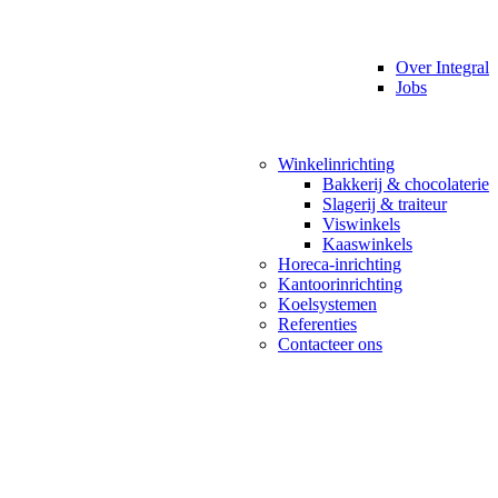
Over Integral
Jobs
Winkelinrichting
Bakkerij & chocolaterie
Slagerij & traiteur
Viswinkels
Kaaswinkels
Horeca-inrichting
Kantoorinrichting
Koelsystemen
Referenties
Contacteer ons