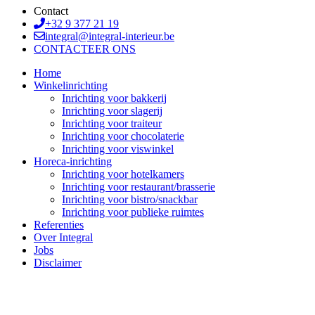
Contact
+32 9 377 21 19
integral@integral-interieur.be
CONTACTEER ONS
Home
Winkelinrichting
Inrichting voor bakkerij
Inrichting voor slagerij
Inrichting voor traiteur
Inrichting voor chocolaterie
Inrichting voor viswinkel
Horeca-inrichting
Inrichting voor hotelkamers
Inrichting voor restaurant/brasserie
Inrichting voor bistro/snackbar
Inrichting voor publieke ruimtes
Referenties
Over Integral
Jobs
Disclaimer