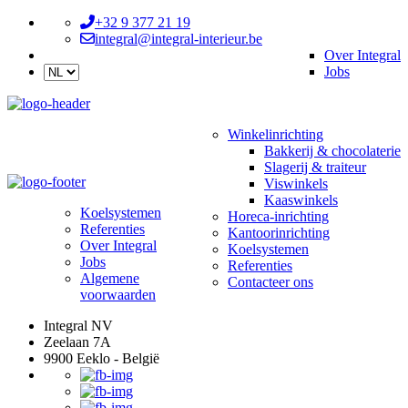
+32 9 377 21 19
integral@integral-interieur.be
Over Integral
Jobs
Winkelinrichting
Bakkerij & chocolaterie
Slagerij & traiteur
Viswinkels
Kaaswinkels
Koelsystemen
Horeca-inrichting
Referenties
Kantoorinrichting
Over Integral
Koelsystemen
Jobs
Referenties
Algemene
Contacteer ons
voorwaarden
Integral NV
Zeelaan 7A
9900 Eeklo - België